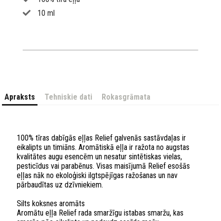
10 ml
Apraksts
Tehniskie dati
Rokasgrāmata
100% tīras dabīgās eļļas Relief galvenās sastāvdaļas ir
eikalipts un timiāns. Aromātiskā eļļa ir ražota no augstas
kvalitātes augu esencēm un nesatur sintētiskas vielas,
pesticīdus vai parabēnus. Visas maisījumā Relief esošās
eļļas nāk no ekoloģiski ilgtspējīgas ražošanas un nav
pārbaudītas uz dzīvniekiem.
Silts koksnes aromāts
Aromātu eļļa Relief rada smaržīgu istabas smaržu, kas