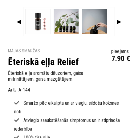
◀
▶
MĀJAS SMARŽAS
pieejams
7.90
€
Ēteriskā eļļa Relief
Ēteriskā eļļa aromātu difuzoriem, gaisa
mitrinātājiem, gaisa mazgātājiem
Art:
A-144
Smaržo pēc eikalipta un ar vieglu, sildošu koksnes
noti
Atvieglo saaukstēšanās simptomus un ir stiprinoša
iedarbība
100% tīra eļļa