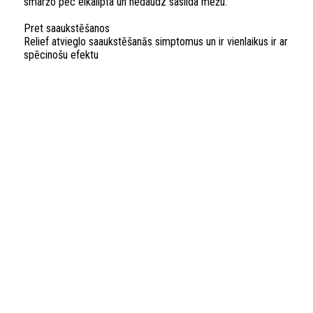
smaržo pēc eikalipta un nedaudz sasilda mežu.
Pret saaukstēšanos
Relief atvieglo saaukstēšanās simptomus un ir vienlaikus ir ar
spēcinošu efektu