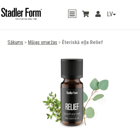
LV
Sākums
>
Mājas smaržas
>
Ēteriskā eļļa Relief