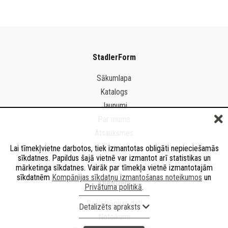
StadlerForm
Sākumlapa
Katalogs
Jaunumi
Par mums
Atsauksmes
Kontakti
Lai tīmekļvietne darbotos, tiek izmantotas obligāti nepieciešamās
sīkdatnes. Papildus šajā vietnē var izmantot arī statistikas un
mārketinga sīkdatnes. Vairāk par tīmekļa vietnē izmantotajām
sīkdatnēm
Kompānijas sīkdatņu izmantošanas noteikumos
un
Klientiem
Privātuma politikā
.
Reģistrācijas dati
Detalizēts apraksts
Noteikumi