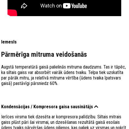
Iemesls
Pārmērīga mitruma veidošanās
Augstā temperatūrā gaisā palielinās mitruma daudzums. Tas ir tāpēc,
ka siltais gaiss var absorbēt vairāk ūdens tvaiku. Telpa tiek uzskatīta
par pārāk mitru, ja relatīvā mitruma vērtība (ūdens tvaika īpatsvars
gaisā) pastāvīgi pārsniedz 60%.
Kondensācijas / Kompresora gaisa sausinātājs
Ierīces virsma tiek dzesēta ar kompresora palīdzību. Siltais mitrais
gaiss plūst pāri šai virsmai, un dzesēšanas rezultātā gaisā esošais
ūdens tvaiks pārvēršas ūdens pilienos, kas paliek uz virsmas un nokrīt