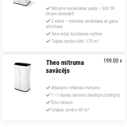
Mitruma savākšanas jauda – līdz 50
litriem diennaktī
2 vienā – mitruma savākšana un gaisa
attīrīšana
Ātra veļas žāvēšanas režīms
Telpas izmērs līdz: 175 m²
199.00
€
Theo mitruma
savācējs
Atlasāms vēlamais mitrums
1–7 stundu taimeris (ieslēgts/izslēgts)
Ērts rokturis
Istabas izmērs 40 m²