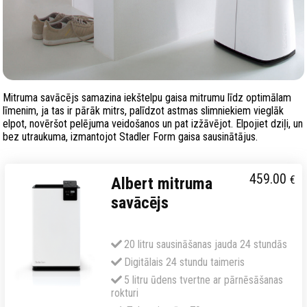
Mitruma savācējs samazina iekštelpu gaisa mitrumu līdz optimālam
līmenim, ja tas ir pārāk mitrs, palīdzot astmas slimniekiem vieglāk
elpot, novēršot pelējuma veidošanos un pat izžāvējot. Elpojiet dziļi, un
bez utraukuma, izmantojot Stadler Form gaisa sausinātājus.
459.00
€
Albert mitruma
savācējs
20 litru sausināšanas jauda 24 stundās
Digitālais 24 stundu taimeris
5 litru ūdens tvertne ar pārnēsāšanas
rokturi