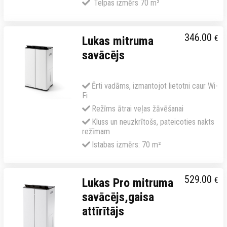
Telpas izmērs 70 m²
346.00
€
Lukas mitruma
savācējs
Ērti vadāms, izmantojot lietotni caur Wi-
Fi
Režīms ātrai veļas žāvēšanai
Kluss un neuzkrītošs, pateicoties nakts
režīmam
Istabas izmērs: 70 m²
529.00
€
Lukas Pro mitruma
savācējs,gaisa
attīrītājs